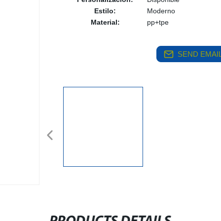
Estilo:
Moderno
Material:
pp+tpe
SEND EMAIL