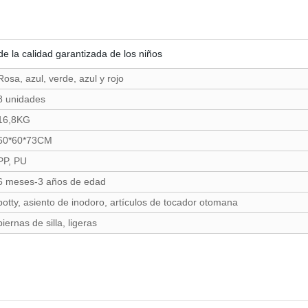
de la calidad garantizada de los niños
Rosa, azul, verde, azul y rojo
8 unidades
16,8KG
60*60*73CM
PP, PU
6 meses-3 años de edad
potty, asiento de inodoro, artículos de tocador otomana
piernas de silla, ligeras