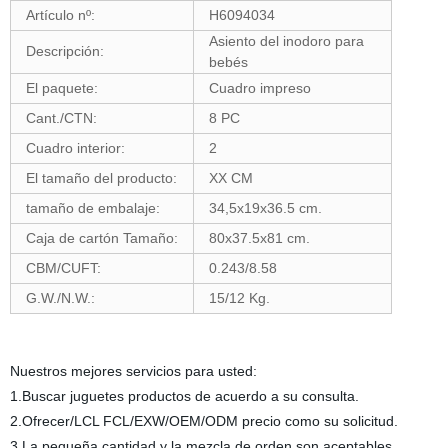
Artículo nº:
H6094034
Asiento del inodoro para
Descripción:
bebés
El paquete:
Cuadro impreso
Cant./CTN:
8 PC
Cuadro interior:
2
El tamaño del producto:
XX CM
tamaño de embalaje:
34,5x19x36.5 cm.
Caja de cartón Tamaño:
80x37.5x81 cm.
CBM/CUFT:
0.243/8.58
G.W./N.W.:
15/12 Kg.
Nuestros mejores servicios para usted:
1.Buscar juguetes productos de acuerdo a su consulta.
2.Ofrecer/LCL FCL/EXW/OEM/ODM precio como su solicitud.
3.La pequeña cantidad y la mezcla de orden son aceptables.