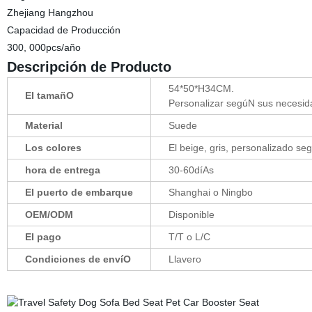
Zhejiang Hangzhou
Capacidad de Producción
300, 000pcs/año
Descripción de Producto
54*50*H34CM.
El tamañO
Personalizar segúN sus necesid
Material
Suede
Los colores
El beige, gris, personalizado s
hora de entrega
30-60díAs
El puerto de embarque
Shanghai o Ningbo
OEM/ODM
Disponible
El pago
T/T o L/C
Condiciones de envíO
Llavero