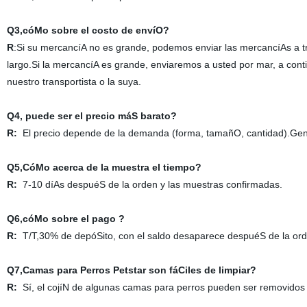
Q3,cóMo sobre el costo de envíO?
R
:Si su mercancíA no es grande, podemos enviar las mercancíAs a 
largo.Si la mercancíA es grande, enviaremos a usted por mar, a contin
nuestro transportista o la suya.
Q4, puede ser el precio máS barato?
R:
El precio depende de la demanda (forma, tamañO, cantidad).Gen
Q5,CóMo acerca de la muestra el tiempo?
R:
7-10 díAs despuéS de la orden y las muestras confirmadas.
Q6,cóMo sobre el pago ?
R:
T/T,30% de depóSito, con el saldo desaparece despuéS de la or
Q7,Camas para Perros Petstar son fáCiles de limpiar?
R:
Sí, el cojíN de algunas camas para perros pueden ser removidos p