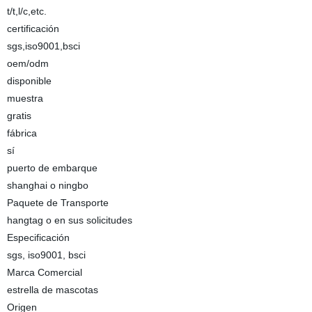
t/t,l/c,etc.
certificación
sgs,iso9001,bsci
oem/odm
disponible
muestra
gratis
fábrica
sí
puerto de embarque
shanghai o ningbo
Paquete de Transporte
hangtag o en sus solicitudes
Especificación
sgs, iso9001, bsci
Marca Comercial
estrella de mascotas
Origen