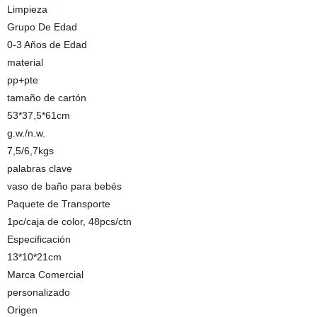
Limpieza
Grupo De Edad
0-3 Años de Edad
material
pp+pte
tamaño de cartón
53*37,5*61cm
g.w./n.w.
7,5/6,7kgs
palabras clave
vaso de baño para bebés
Paquete de Transporte
1pc/caja de color, 48pcs/ctn
Especificación
13*10*21cm
Marca Comercial
personalizado
Origen