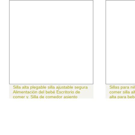
Silla alta plegable silla ajustable segura
Sillas para 
Alimentación del bebé Escritorio de
comer silla al
comer y. Silla de comedor asiento
alta para be
portátil de viaje para bebés con bandeja