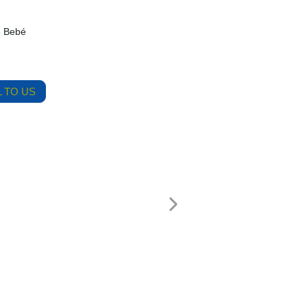
e Bebé
 TO US