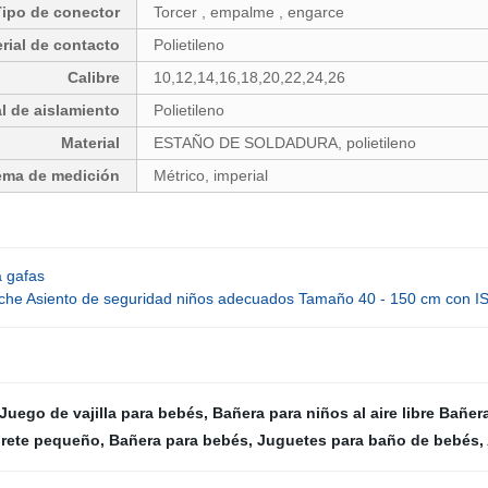
Tipo de conector
Torcer , empalme , engarce
rial de contacto
Polietileno
Calibre
10,12,14,16,18,20,22,24,26
l de aislamiento
Polietileno
Material
ESTAÑO DE SOLDADURA, polietileno
ema de medición
Métrico, imperial
a gafas
che Asiento de seguridad niños adecuados Tamaño 40 - 150 cm con I
Juego de vajilla para bebés
,
Bañera para niños al aire libre Bañer
rete pequeño
,
Bañera para bebés
,
Juguetes para baño de bebés
,