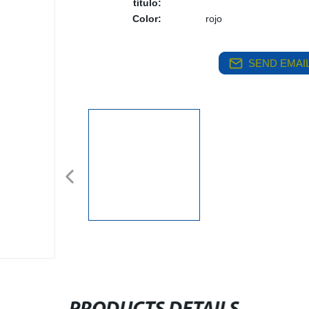
título:
Color:
rojo
SEND EMAIL