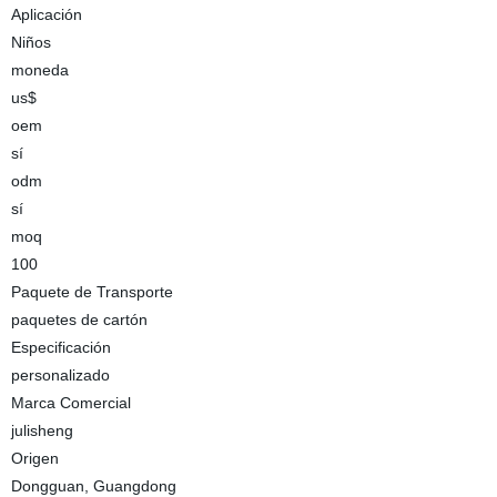
Aplicación
Niños
moneda
us$
oem
sí
odm
sí
moq
100
Paquete de Transporte
paquetes de cartón
Especificación
personalizado
Marca Comercial
julisheng
Origen
Dongguan, Guangdong