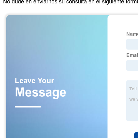
No dude en enviarnos su consulta en el siguiente form