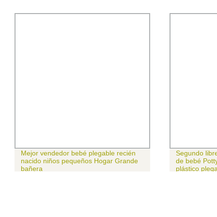
Mejor vendedor bebé plegable recién
Segundo libre
nacido niños pequeños Hogar Grande
de bebé Potty
bañera
plástico pleg
bebé Aseo Po