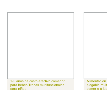
1-6 años de costo-efectivo comedor
Alimentación
para bebés Tronas multifuncionales
plegable mult
para niños
comer o a los
en 1/Familia 
niños