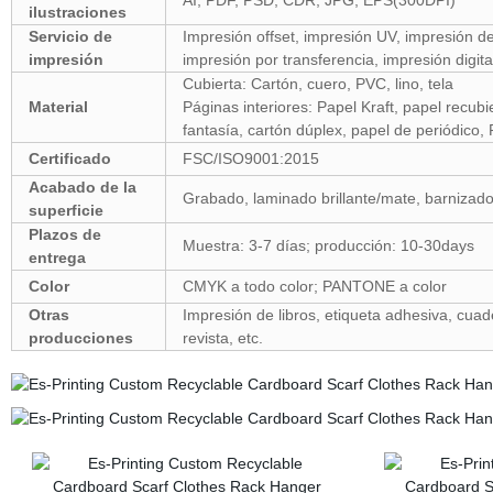
AI, PDF, PSD, CDR, JPG, EPS(300DPI)
ilustraciones
Servicio de
Impresión offset, impresión UV, impresión de
impresión
impresión por transferencia,
impresión digital
Cubierta: Cartón, cuero, PVC, lino, tela
Material
Páginas interiores: Papel Kraft, papel recubi
fantasía, cartón dúplex, papel de periódico, P
Certificado
FSC/ISO9001:2015
Acabado de la
Grabado, laminado brillante/mate, barnizado
superficie
Plazos de
Muestra: 3-7 días; producción: 10-30days
entrega
Color
CMYK a todo color; PANTONE a color
Otras
Impresión de libros, etiqueta adhesiva, cuade
producciones
revista, etc.