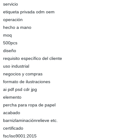
servicio
etiqueta privada odm oem
operación
hecho a mano
moq
500pcs
diseño
requisito específico del cliente
uso industrial
negocios y compras
formato de ilustraciones
ai pdf psd cdr jpg
elemento
percha para ropa de papel
acabado
barnizlaminaciónrelieve etc.
certificado
fsc/iso9001:2015