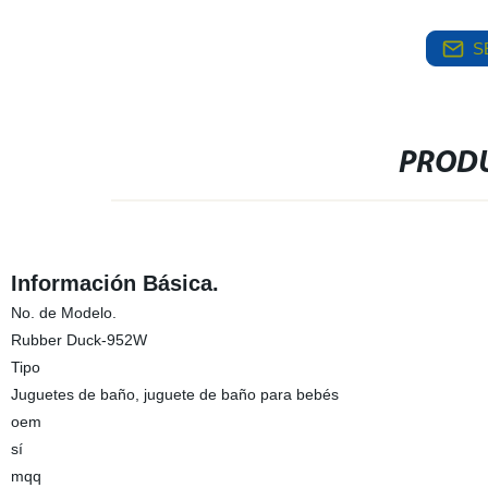
S
PRODU
Información Básica.
No. de Modelo.
Rubber Duck-952W
Tipo
Juguetes de baño, juguete de baño para bebés
oem
sí
mqq