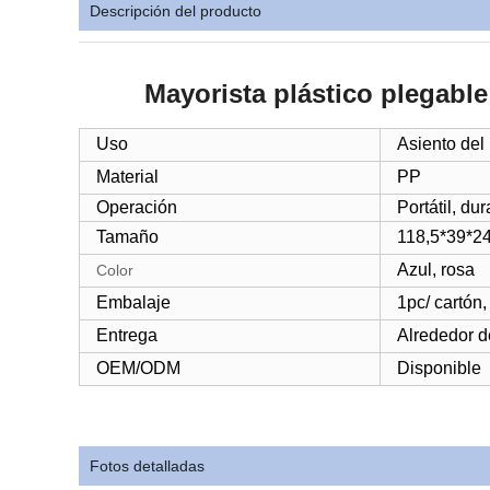
Descripción del producto
Mayorista plástico plegab
Uso
Asiento del
Material
PP
Operación
Portátil, du
Tamaño
118,5*39*2
Azul, rosa
Color
Embalaje
1pc/ cartón
Entrega
Alrededor d
OEM/ODM
Disponible
Fotos detalladas