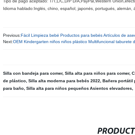
Tipo de pago aceptado: T/T,L/C,D/P D/A,PayPal,Western Union,efecti
Idioma hablado:Inglés, chino, español, japonés, portugués, alemán, ár
Previous:
Fácil Limpieza bebé Productos para bebés Artículos de ase
Next:
OEM Kindergarten niños niños plástico Multifuncional taburet
Silla con bandeja para comer
,
Silla alta para niños para comer
,
C
de plástico
,
Silla alta moderna para bebés 2022
,
Bañera portátil
para baño
,
Silla alta para niños pequeños Asientos elevadores
,
PRODUCT