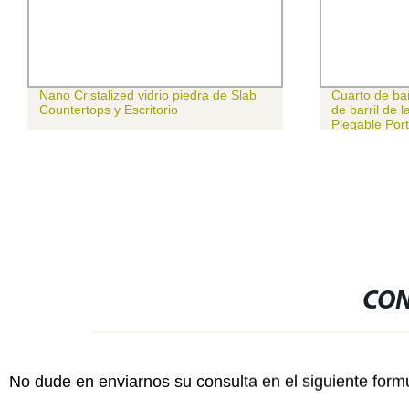
Cuarto de baño independiente adulto
Auto coche H
de barril de la cuchara plegable bañera
Fundamentos
Plegable Portátil para adultos 20% de
descuento
CON
No dude en enviarnos su consulta en el siguiente form