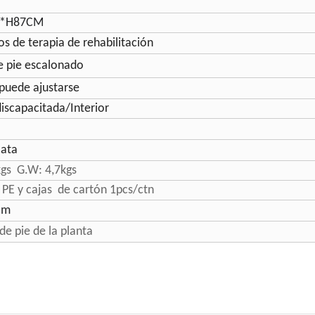
6*H87CM
os de terapia de rehabilitación
e pie escalonado
 puede ajustarse
iscapacitada/Interior
lata
kgs G.W: 4,7kgs
 PE y cajas de cartón 1pcs/ctn
cm
de pie de la planta