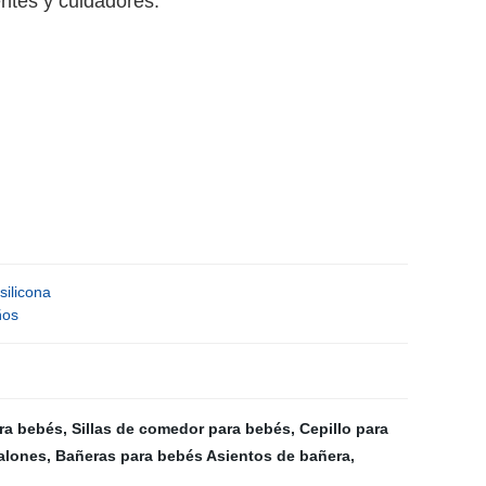
ntes y cuidadores.
silicona
ños
ra bebés
,
Sillas de comedor para bebés
,
Cepillo para
calones
,
Bañeras para bebés Asientos de bañera
,