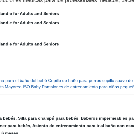
luciones médicas para los profesionales médicos, pacie
ona para el baño del bebé Cepillo de baño para perros cepillo suave de 
nts Mayoreo ISO Baby Pantalones de entrenamiento para niños peque
ra bebés
,
Silla para champú para bebés
,
Baberos impermeables pa
omer para bebés
,
Asiento de entrenamiento para ir al baño con es
e 6 meses
,