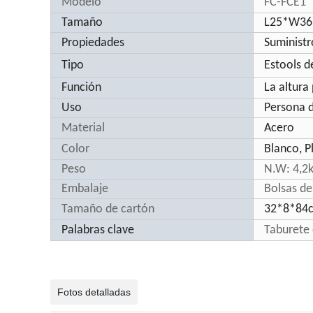
Modelo
FC-FCE1
Tamaño
L25*W3
Propiedades
Suministr
Tipo
Estools d
Función
La altura
Uso
Persona d
Material
Acero
Color
Blanco, P
Peso
N.W: 4,2
Embalaje
Bolsas de
Tamaño de cartón
32*8*84
Palabras clave
Taburete 
Fotos detalladas