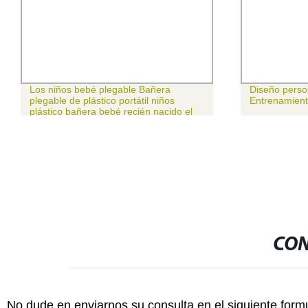
Los niños bebé plegable Bañera
Diseño perso
plegable de plástico portátil niños
Entrenamient
plástico bañera bebé recién nacido el
20% de descuento
CON
No dude en enviarnos su consulta en el siguiente form