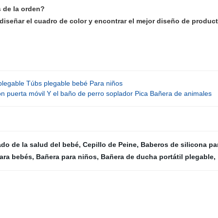
 de la orden?
señar el cuadro de color y encontrar el mejor diseño de product
 plegable Túbs plegable bebé Para niños
n puerta móvil Y el baño de perro soplador Pica Bañera de animales
ado de la salud del bebé
,
Cepillo de Peine
,
Baberos de silicona pa
para bebés
,
Bañera para niños
,
Bañera de ducha portátil plegable
,