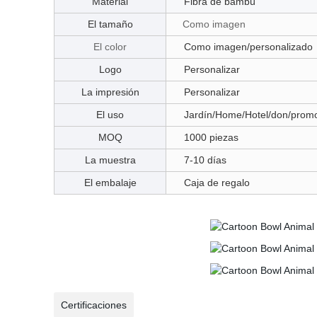
Material
Fibra de bambú
El tamaño
Como imagen
El color
Como imagen/personalizado
Logo
Personalizar
La impresión
Personalizar
El uso
Jardín/Home/Hotel/don/prom
MOQ
1000 piezas
La muestra
7-10 días
El embalaje
Caja de regalo
Certificaciones