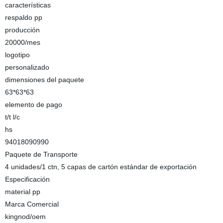
características
respaldo pp
producción
20000/mes
logotipo
personalizado
dimensiones del paquete
63*63*63
elemento de pago
t/t l/c
hs
94018090990
Paquete de Transporte
4 unidades/1 ctn, 5 capas de cartón estándar de exportación
Especificación
material pp
Marca Comercial
kingnod/oem