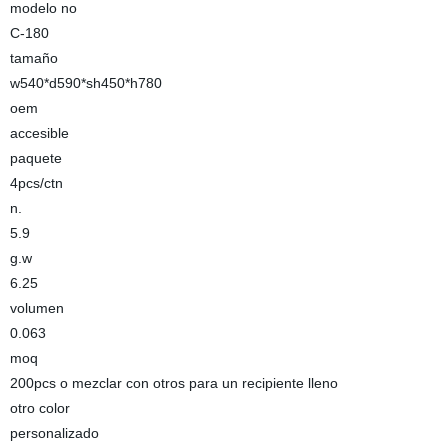
modelo no
C-180
tamaño
w540*d590*sh450*h780
oem
accesible
paquete
4pcs/ctn
n.
5.9
g.w
6.25
volumen
0.063
moq
200pcs o mezclar con otros para un recipiente lleno
otro color
personalizado