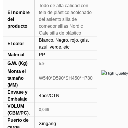
Todo de alta calidad con
El nombre
tela de plástico acolchado
del
del asiento silla de
producto
comedor sillas Nordic
Cafe silla de plástico
Blanco, Negro, rojo, gris,
El color
azul, verde, etc.
Material
PP
G.W. (Kg)
5.9
Monta el
tamaño
W540*D590*SH450*H780
(MM)
Envase y
4pcs/CTN
Embalaje
VOLUM
0,066
(CBM/PC).
Puerto de
Xingang
carga