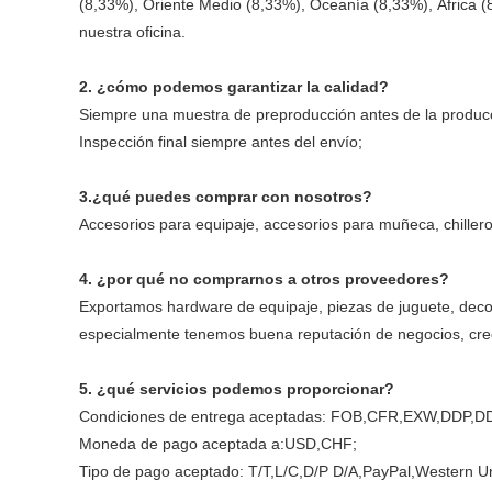
(8,33%), Oriente Medio (8,33%), Oceanía (8,33%), África (
nuestra oficina.
2. ¿cómo podemos garantizar la calidad?
Siempre una muestra de preproducción antes de la produc
Inspección final siempre antes del envío;
3.¿qué puedes comprar con nosotros?
Accesorios para equipaje, accesorios para muñeca, chille
4. ¿por qué no comprarnos a otros proveedores?
Exportamos hardware de equipaje, piezas de juguete, decor
especialmente tenemos buena reputación de negocios, creo
5. ¿qué servicios podemos proporcionar?
Condiciones de entrega aceptadas: FOB,CFR,EXW,DDP,D
Moneda de pago aceptada a:USD,CHF;
Tipo de pago aceptado: T/T,L/C,D/P D/A,PayPal,Western U