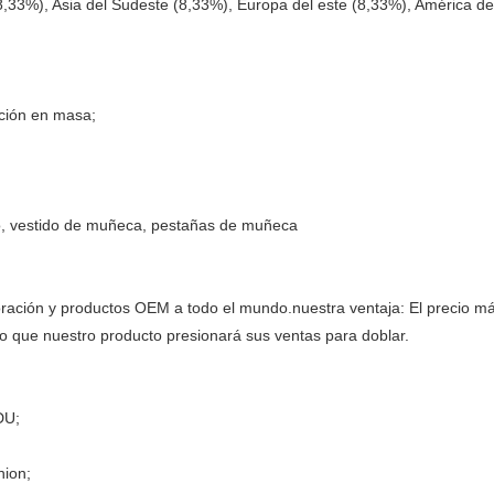
8,33%), Asia del Sudeste (8,33%), Europa del este (8,33%), América de
ción en masa;
ro, vestido de muñeca, pestañas de muñeca
ación y productos OEM a todo el mundo.nuestra ventaja: El precio más
 que nuestro producto presionará sus ventas para doblar.
DU;
nion;