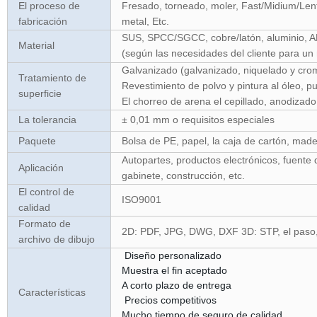
El proceso de
Fresado, torneado, moler, Fast/Midium/Len
fabricación
metal, Etc.
SUS, SPCC/SGCC, cobre/latón, aluminio, AB
Material
(según las necesidades del cliente para un 
Galvanizado (galvanizado, niquelado y cro
Tratamiento de
Revestimiento de polvo y pintura al óleo, pul
superficie
El chorreo de arena el cepillado, anodizado
La tolerancia
±
0,01 mm o requisitos especiales
Paquete
Bolsa de PE, papel, la caja de cartón, mad
Autopartes, productos electrónicos, fuente d
Aplicación
gabinete, construcción, etc.
El control de
ISO9001
calidad
Formato de
2D: PDF, JPG, DWG, DXF 3D: STP, el paso
archivo de dibujo
Diseño personalizado
Muestra el fin aceptado
A corto plazo de entrega
Características
Precios competitivos
Mucho tiempo de seguro de calidad