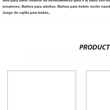
Silla para baño
,
Asiento de entrenamiento para ir al baño con es
escalones
,
Bañera para adultos
,
Bañera para bebés recién naci
Juego de vajilla para bebés
,
PRODUCT