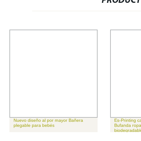
PRODUCT
seño al por mayor Bañera
Es-Printing cartón reciclable
 para bebés
Bufanda ropa percha papel
biodegradable Guardaparqu