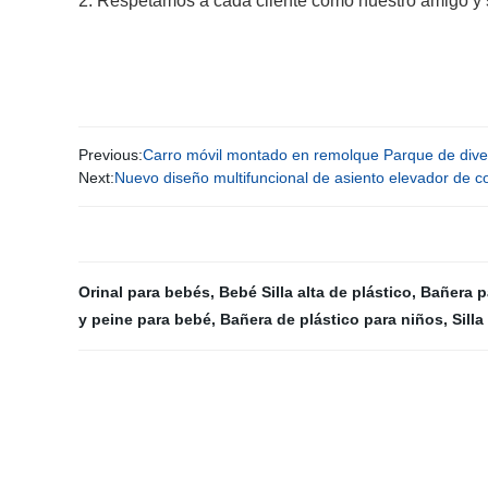
2. Respetamos a cada cliente como nuestro amigo 
Previous:
Carro móvil montado en remolque Parque de diver
Next:
Nuevo diseño multifuncional de asiento elevador de 
Orinal para bebés
,
Bebé Silla alta de plástico
,
Bañera p
y peine para bebé
,
Bañera de plástico para niños
,
Sill