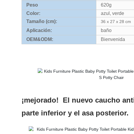
Peso
620g
Color:
azul, verde
Tamaño (cm):
36 x 27 x 28 cm
Aplicación:
baño
OEM&ODM:
Bienvenida
¡mejorado! El nuevo caucho anti
parte inferior y el asa posterior.